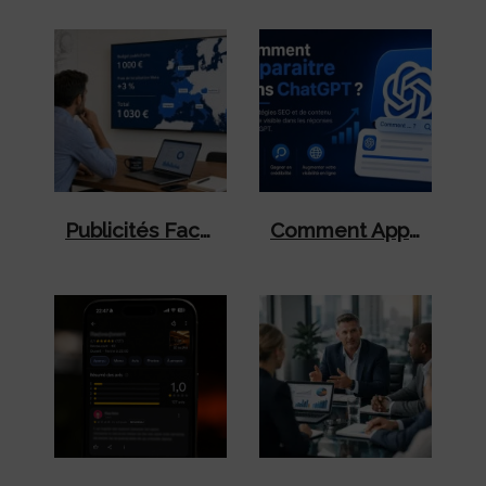
Publicités Facebook Et Instagram : Pourquoi Votre Facture Meta Va Augmenter À Partir Du 1er Juillet 2026
Comment Apparaître Dans ChatGPT ?