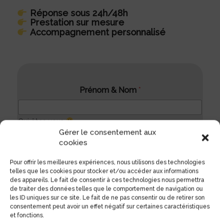
Réponse sous 24h/48h
Prestation sur mesure
Accompagnement personnalisé
* * *Téléphone
Prénom & Nom
*
Qui êtes vous
Gérer le consentement aux
cookies
Société
*
Pour offrir les meilleures expériences, nous utilisons des technologies
telles que les cookies pour stocker et/ou accéder aux informations
Vérification de la société avant appel
des appareils. Le fait de consentir à ces technologies nous permettra
de traiter des données telles que le comportement de navigation ou
les ID uniques sur ce site. Le fait de ne pas consentir ou de retirer son
Suivant
consentement peut avoir un effet négatif sur certaines caractéristiques
et fonctions.