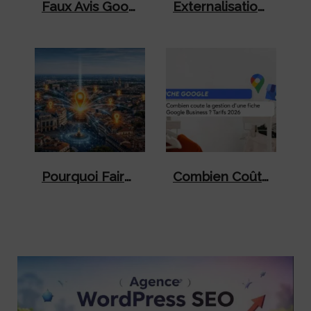
Faux Avis Google Et Diffamation : Quels Recours Pour Votre Entreprise ?
Externalisation Marketing : Pourquoi Certaines PME Échouent (et Comment Faire L’inverse)
Pourquoi Faire Appel À Une Agence SEO À Montpellier Pour Développer Votre Visibilité En 2026 ?
Combien Coûte La Gestion D’une Fiche Google Business En 2026 ?