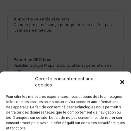
Approche orientée résultats
Chaque projet est conçu pour générer du chiffre, pas
juste être esthétique.
Expertise SEO local
Visibilité Google Maps, trafic qualifié et génération de
leads.
Gérer le consentement aux
cookies
Pour offrir les meilleures expériences, nous utilisons des technologies
Vision stratégique
telles que les cookies pour stocker et/ou accéder aux informations
Pas de prestation isolée, mais une logique globale
des appareils. Le fait de consentir à ces technologies nous permettra
cohérente.
de traiter des données telles que le comportement de navigation ou
les ID uniques sur ce site. Le fait de ne pas consentir ou de retirer son
consentement peut avoir un effet négatif sur certaines caractéristiques
et fonctions.