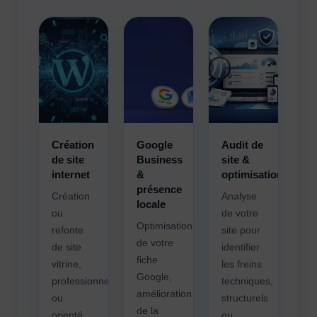
Création
Google
Audit de
de site
Business
site &
internet
&
optimisation
présence
Création
Analyse
locale
ou
de votre
Optimisation
refonte
site pour
de votre
de site
identifier
fiche
vitrine,
les freins
Google,
professionnel
techniques,
amélioration
ou
structurels
de la
orienté
ou