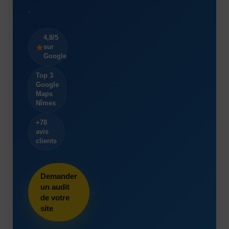
.
4,8/5
sur
Google
Top 3
Google
Maps
Nîmes
+78
avis
clients
Demander
un audit
de votre
site