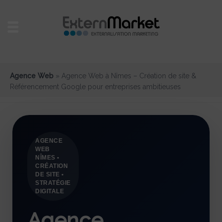
Agence Web
»
Agence Web à Nîmes – Création de site &
Référencement Google pour entreprises ambitieuses
AGENCE
WEB
NÎMES •
CRÉATION
DE SITE •
STRATÉGIE
DIGITALE
Agence