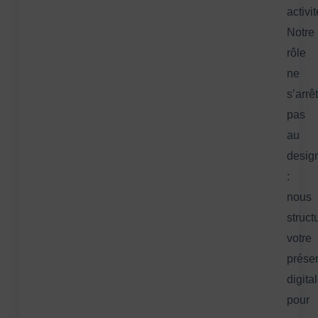
activit
Notre
rôle
ne
s’arrê
pas
au
desig
:
nous
struct
votre
prése
digita
pour