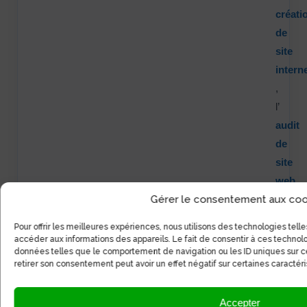
créati
de
site
intern
,
l’
audit
de
site
web
Gérer le consentement aux coo
,
la
Pour offrir les meilleures expériences, nous utilisons des technologies tell
stratég
accéder aux informations des appareils. Le fait de consentir à ces technol
données telles que le comportement de navigation ou les ID uniques sur ce 
éditoria
retirer son consentement peut avoir un effet négatif sur certaines caractéri
la
gestio
Accepter