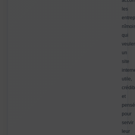
acco
les
entrep
nîmoi
qui
veule
un
site
intern
utile,
crédib
et
pensé
pour
servir
leur