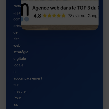
Notre
approche
combine
création
de
site
web
,
stratégie
digitale
locale
et
accompagnement
sur
mesure.
Pour
les