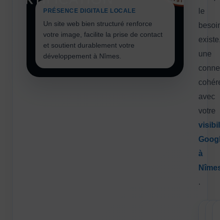
le
PRÉSENCE DIGITALE LOCALE
Un site web bien structuré renforce
besoi
votre image, facilite la prise de contact
existe
et soutient durablement votre
une
développement à Nîmes.
conne
cohér
avec
votre
visibil
Goog
à
Nîme
.
Site
A