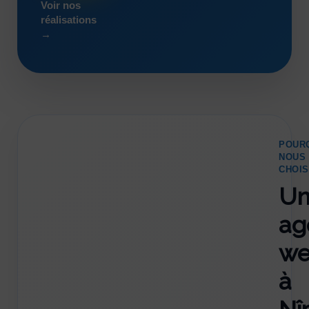
Voir nos
réalisations
→
POUR
NOUS
CHOIS
Un
ag
w
à