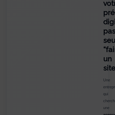
vot
pr
dig
pa
se
“fa
un
sit
Une
entrepr
qui
cherch
une
agenc