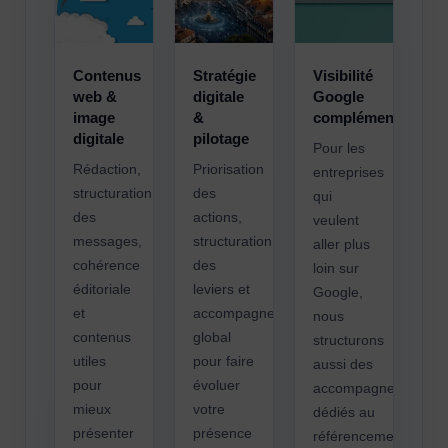
Contenus
Stratégie
Visibilité
web &
digitale
Google
image
&
complémentaire
digitale
pilotage
Pour les
Rédaction,
Priorisation
entreprises
structuration
des
qui
des
actions,
veulent
messages,
structuration
aller plus
cohérence
des
loin sur
éditoriale
leviers et
Google,
et
accompagnement
nous
contenus
global
structurons
utiles
pour faire
aussi des
pour
évoluer
accompagnements
mieux
votre
dédiés au
présenter
présence
référencement