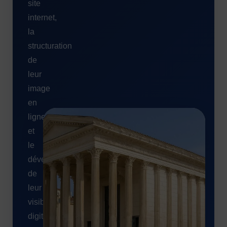
site
internet,
la
structuration
de
leur
image
en
ligne
et
le
développement
de
leur
visibilité
digitale.