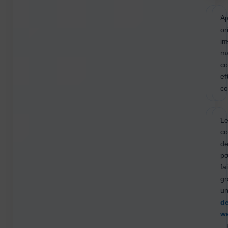
Créa
A
refo
or
amél
im
de s
m
vitr
co
prof
ef
co
Cap
Le
à
co
arti
de
site
po
con
fa
et
gr
visib
u
loca
de
san
w
brou