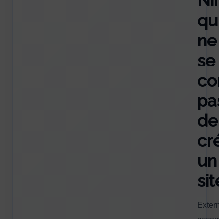
Nî
qu
ne
se
co
pa
de
cr
un
sit
Exter