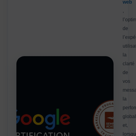
web
,
l’opti
de
l’expé
utilisa
la
clarté
de
vos
messa
la
perfo
globa
et,
lorsq