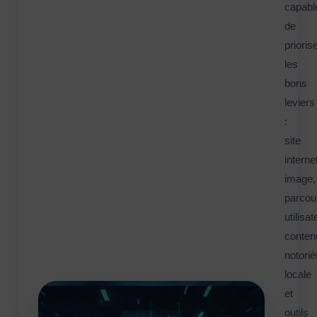
capabl
de
prioris
les
bons
leviers
:
site
interne
image,
parcou
utilisat
conten
notorié
locale
et
outils