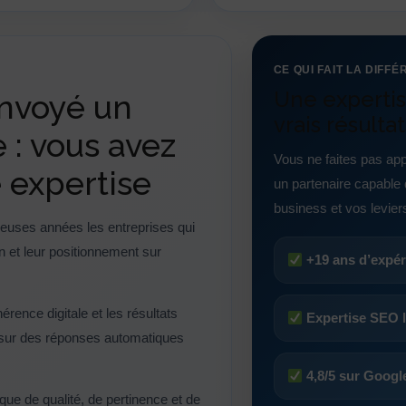
CE QUI FAIT LA DIFF
Une expertis
envoyé un
vrais résultat
 : vous avez
Vous ne faites pas ap
e expertise
un partenaire capable 
business et vos leviers 
uses années les entreprises qui
ion et leur positionnement sur
+19 ans d’expéri
érence digitale et les résultats
Expertise SEO l
sur des réponses automatiques
4,8/5 sur Google
ue de qualité, de pertinence et de