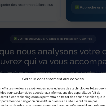
apporter des recommandations plus
Approche orient
VOTRE DEMANDE A BIEN ÉTÉ PRISE EN COMPTE
que nous analysons votre
uvrez qui va vous accomp
tuation afin de vous apporter un retour pertinent, clair et adapté à vot
Gérer le consentement aux cookies
 découvrir l’univers Extern’Market, notre posture terrain et notre nivea
r offrir les meilleures expériences, nous utilisons des technologies telles que l
kies pour stocker et/ou accéder aux informations des appareils. Le fait de
Pourquoi regarder ce
sentir à ces technologies nous permettra de traiter des données telles que le
portement de navigation ou les ID uniques sur ce site. Le fait de ne pas
Parce qu’au-delà d’une 
sentir ou de retirer son consentement peut avoir un effet négatif sur certaines