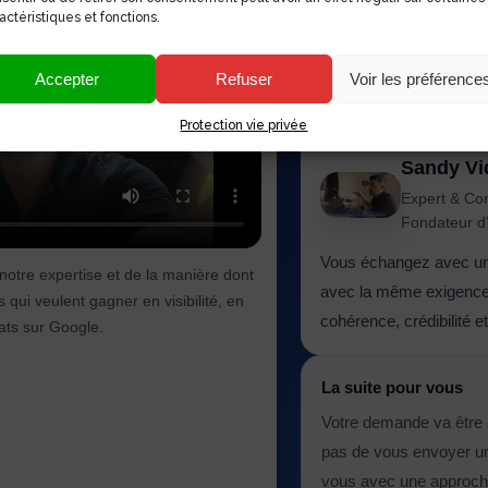
savoir à qui vous allez
actéristiques et fonctions.
local et votre présenc
mieux comprendre notre
Accepter
Refuser
Voir les préférence
vision du digital.
Protection vie privée
Sandy Vid
Expert & Co
Fondateur d
Vous échangez avec une 
notre expertise et de la manière dont
avec la même exigence q
qui veulent gagner en visibilité, en
cohérence, crédibilité e
ltats sur Google.
La suite pour vous
Votre demande va être e
pas de vous envoyer un
vous avec une approche 