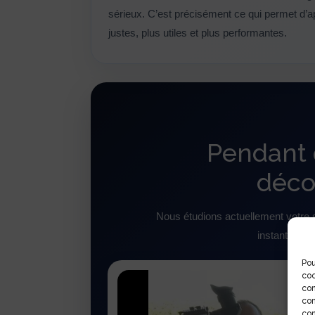
sérieux. C’est précisément ce qui permet d’
justes, plus utiles et plus performantes.
Pendant 
déco
Nous étudions actuellement votre si
instant pour
Pou
coo
con
com
con