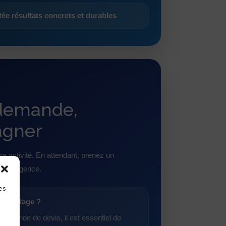
ée résultats concrets et durables
 demande,
agner
re activité. En attendant, prenez un
u d’exigence.
es
 reportage ?
demande de devis, il est essentiel de