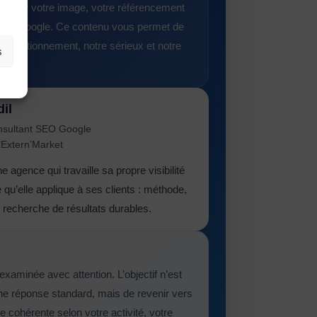
 confier votre image, votre référencement
e sur Google. Ce contenu vous permet de
 positionnement, notre sérieux et notre
s
il
nsultant SEO Google
’Extern’Market
agence qui travaille sa propre visibilité
u’elle applique à ses clients : méthode,
t recherche de résultats durables.
xaminée avec attention. L’objectif n’est
e réponse standard, mais de revenir vers
cohérente selon votre activité, votre