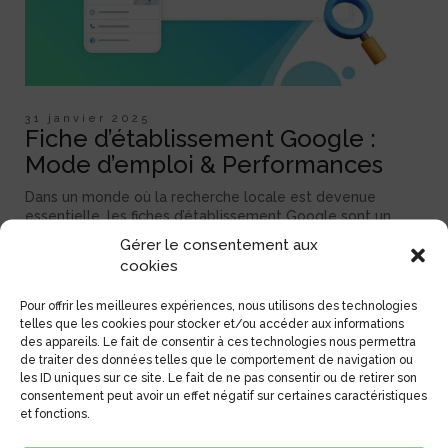
31 janvier 2025
Fiche d’établissement Google :
Mode d’emploi & Performances
Dans un monde où la recherche locale est devenue
essentielle, les fiches d’établissement Google sont un
outil puissant pour les entreprises locales souhaitant
Gérer le consentement aux
attirer plus de clients. Lorsqu’un utilisateur effectue une
cookies
recherche sur Google Maps ou via la recherche Google, il
s’attend à trouver rapidement des informations comme
Pour offrir les meilleures expériences, nous utilisons des technologies
les horaires d’ouverture, le numéro de téléphone, […]
telles que les cookies pour stocker et/ou accéder aux informations
des appareils. Le fait de consentir à ces technologies nous permettra
de traiter des données telles que le comportement de navigation ou
les ID uniques sur ce site. Le fait de ne pas consentir ou de retirer son
consentement peut avoir un effet négatif sur certaines caractéristiques
et fonctions.