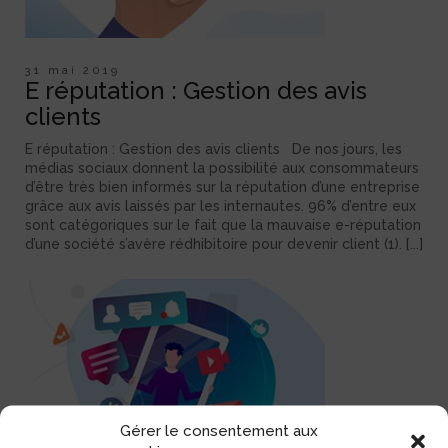
31 mai 2019
E réputation : Gestion des avis
clients
E réputation : Gestion des avis clients De nos jours, les
médias sociaux donnent la possibilité aux consommateurs
d’être très bien informés sur la réputation d’une entreprise
grâce aux avis laissés par les internautes. 96% d’entre eux
sont catégoriques sur le fait que la mauvaise e-réputation
d’une société s’avère rédhibitoire pour devenir client (1). [...]
Gérer le consentement aux