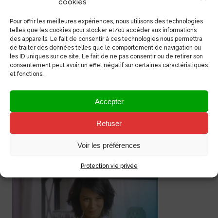
cookies
Pour offrir les meilleures expériences, nous utilisons des technologies
telles que les cookies pour stocker et/ou accéder aux informations
des appareils. Le fait de consentir à ces technologies nous permettra
2 octobre 2018
de traiter des données telles que le comportement de navigation ou
Agence Community Management
les ID uniques sur ce site. Le fait de ne pas consentir ou de retirer son
Montpellier – Les Missions du CM
consentement peut avoir un effet négatif sur certaines caractéristiques
et fonctions.
Agence Community Management Montpellier - Blog
Community Manager - Mission Community Manager
freelance <Retour au blog CM> Agence Community
Accepter
Management Vous cherchez un community manager
freelance ? Si vous recherchez une agence de community
Refuser
management expérimentée ? ou un community manager
freelance pour organiser un jeu concours Instagram ou
Voir les préférences
Facebook ? Notre équipe élabore, anime [...]
Protection vie privée