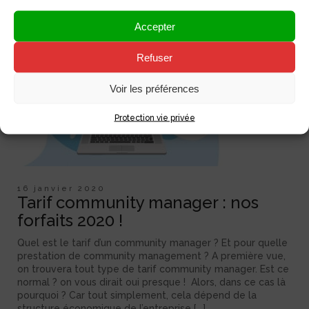
Accepter
Refuser
Voir les préférences
Protection vie privée
16 janvier 2020
Tarif community manager : nos
forfaits 2020 !
Quel est le tarif d’un community manager ? Et pour quelle
prestation de community management ? A première vue,
on trouvera tout type de tarif community manager. Est ce
normal ? on vous dirait oui presque ! Alors, dans ce cas là
pourquoi ? Car tout simplement, cela dépend de la
structure économique de l’entreprise [...]