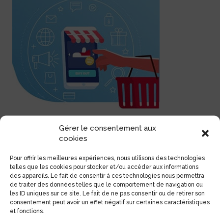
6 février 2020
Gérer le consentement aux
Ecommerce 2019 : une barre
cookies
symbolique est atteinte
Pour offrir les meilleures expériences, nous utilisons des technologies
Le marché de la vente en ligne atteint les 100 milliards
telles que les cookies pour stocker et/ou accéder aux informations
d’Euros de chiffres d’affaires en 2019 A première vue, la
des appareils. Le fait de consentir à ces technologies nous permettra
nouvelle a été annoncée fin janvier dans le bilan annuel de
de traiter des données telles que le comportement de navigation ou
la Fédération du E commerce la FEVAD. Et ce, malgré un
les ID uniques sur ce site. Le fait de ne pas consentir ou de retirer son
contexte économique et social défavorable, les
consentement peut avoir un effet négatif sur certaines caractéristiques
tendances du e commerce battent des [...]
et fonctions.