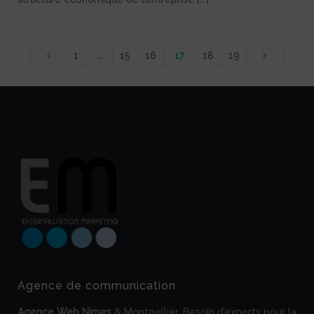
1
…
15
16
17
18
19
Agence de communication
Agence Web
Nimes
& Montpellier. Besoin d’experts pour la