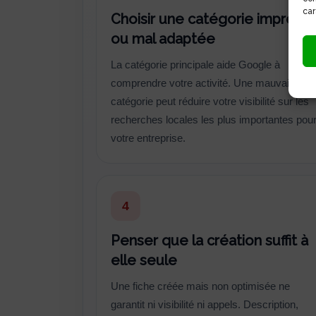
car
Choisir une catégorie imprécis
ou mal adaptée
La catégorie principale aide Google à
comprendre votre activité. Une mauvaise
catégorie peut réduire votre visibilité sur les
recherches locales les plus importantes pou
votre entreprise.
4
Penser que la création suffit à
elle seule
Une fiche créée mais non optimisée ne
garantit ni visibilité ni appels. Description,