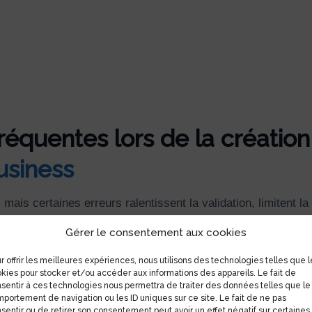
fréquentes lors de la création
usiness
ais certaines erreurs ralentissent la validation, limitent la v
r Google Maps. Voici les plus courantes à éviter dès le dép
Gérer le consentement aux cookies
r offrir les meilleures expériences, nous utilisons des technologies telles que l
kies pour stocker et/ou accéder aux informations des appareils. Le fait de
sentir à ces technologies nous permettra de traiter des données telles que le
2
portement de navigation ou les ID uniques sur ce site. Le fait de ne pas
sentir ou de retirer son consentement peut avoir un effet négatif sur certaines