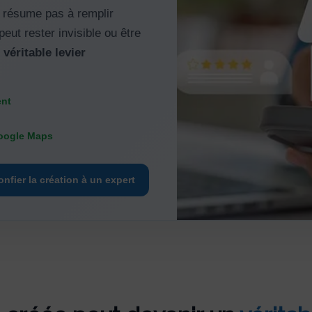
 résume pas à remplir
eut rester invisible ou être
n
véritable levier
ent
Google Maps
onfier la création à un expert