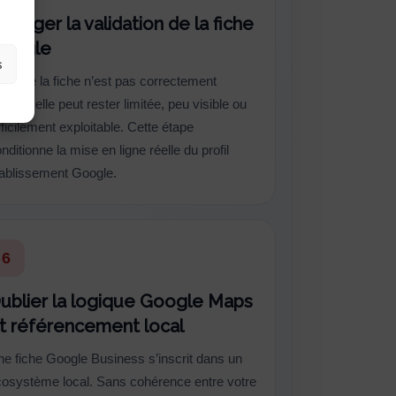
égliger la validation de la fiche
oogle
s
nt que la fiche n’est pas correctement
lidée, elle peut rester limitée, peu visible ou
fficilement exploitable. Cette étape
nditionne la mise en ligne réelle du profil
tablissement Google.
6
ublier la logique Google Maps
t référencement local
e fiche Google Business s’inscrit dans un
cosystème local. Sans cohérence entre votre