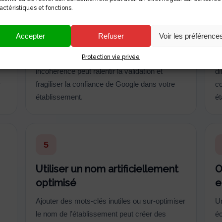
actéristiques et fonctions.
e
Créer une fiche avec des
N
informations incohérentes
G
Accepter
Refuser
Voir les préférence
Nom d’entreprise, adresse, téléphone, site
Ta
Protection vie privée
web et horaires doivent être cohérents. Toute
va
incohérence peut ralentir la validation et
di
r
fragiliser la confiance de Google dans votre
co
établissement.
é
5
Utiliser un nom artificiellement
O
optimisé
e
Ajouter des mots-clés inutiles ou sur-optimiser
Un
le nom de l’établissement peut créer des
é