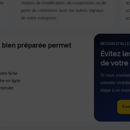
ie
risques de modification, de suspension ou de
ac
perte de cohérence avec les autres signaux
vo
de votre entreprise.
po
he bien préparée permet
BESOIN D’ALLE
Évitez le
de votre
otre fiche
Si vous souhait
he en ligne
orientée visibil
struite
étape à un expe
Con