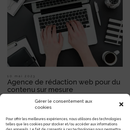
10 mai 2023
Agence de rédaction web pour du
contenu sur mesure
Agence de rédaction web pour du contenu sur mesure La
Gérer le consentement aux
rédaction web est un type d'écriture qui consiste à créer
cookies
du contenu pour les sites web. Elle se distingue de la
rédaction traditionnelle par ses spécificités liées au
Pour offrir les meilleures expériences, nous utilisons des technologies
support numérique. Le rédacteur web vise à produire des
telles que les cookies pour stocker et/ou accéder aux informations
textes clairs, concis et structurés. Et ces derniers [...]
des appareils. Le fait de consentir à ces technologies nous permettra