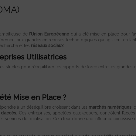
 (DMA)
ambitieuse de l’
Union Européenne
qui a été mise en place pour fav
ulièrement aux grandes entreprises technologiques qui agissent en ta
recherche et les
réseaux sociaux
.
prises Utilisatrices
les strictes pour rééquilibrer les rapports de force entre les grandes 
 été Mise en Place ?
répondre à un déséquilibre croissant dans les
marchés numériques
, 
 d’accès
. Ces entreprises, appelées gatekeepers, contrôlent l’accè
ervices de localisation. Cela leur donne une influence excessive qui