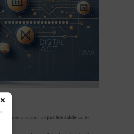
es
de monopole ou d’abus de
position solide
sur le