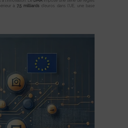
à l’innovation. Le
DMA
impose une série de règles
périeur à
7,5 milliards
d’euros dans l’UE, une base