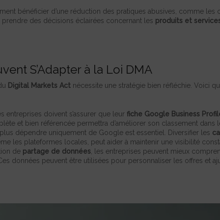
ent bénéficier d’une réduction des pratiques abusives, comme les cl
e prendre des décisions éclairées concernant les
produits et service
vent S’Adapter à la Loi DMA
 du
Digital Markets Act
nécessite une stratégie bien réfléchie. Voici 
es entreprises doivent s’assurer que leur
fiche Google Business Profil
mplète et bien référencée permettra d’améliorer son classement dans 
plus dépendre uniquement de Google est essentiel. Diversifier les
ca
me les plateformes locales, peut aider à maintenir une visibilité con
ation de
partage de données
, les entreprises peuvent mieux compren
. Ces données peuvent être utilisées pour personnaliser les offres et 