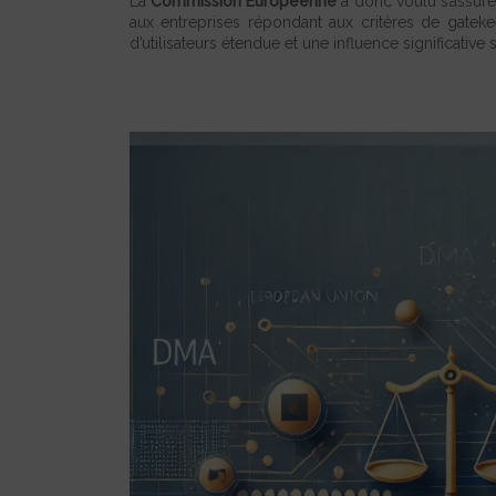
La
Commission Européenne
a donc voulu s’assure
aux entreprises répondant aux critères de gatekee
d’utilisateurs étendue et une influence significative