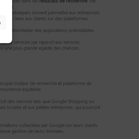
s services dans les
résultats de recherche
. Par
xistent.
es gatekeepers doivent permettre aux entreprises
tantes liées aux clients sur des plateformes
s
es de désinstaller des applications préinstallées.
ropres services par rapport aux services
insi une plus grande égalité des chances.
rincipal moteur de recherche et plateforme de
oncurrence équitable.
inclut des services tels que Google Shopping ou
es locales et aux petites entreprises, qui pourront
rmations collectées par Google sur leurs clients.
illeure gestion de leurs données.