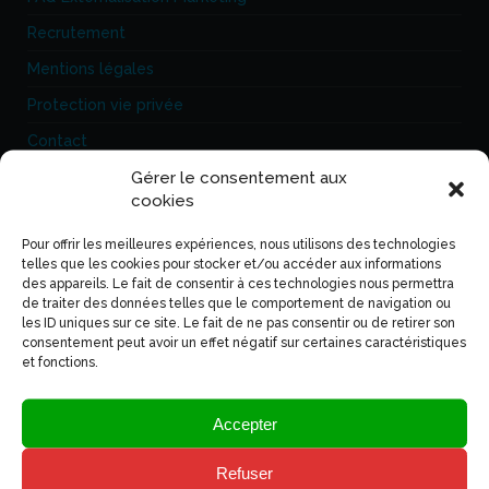
Recrutement
Mentions légales
Protection vie privée
Contact
Gérer le consentement aux
cookies
Extern’Market
Le Grand Castanet – Bât A
Pour offrir les meilleures expériences, nous utilisons des technologies
telles que les cookies pour stocker et/ou accéder aux informations
500 Chemin Vieux de Sauve
des appareils. Le fait de consentir à ces technologies nous permettra
30900 Nîmes
de traiter des données telles que le comportement de navigation ou
les ID uniques sur ce site. Le fait de ne pas consentir ou de retirer son
04 66 93 27 91
consentement peut avoir un effet négatif sur certaines caractéristiques
06 82 22 72 51
et fonctions.
Accepter
Articles récents
Refuser