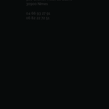
30900 Nîmes
04 66 93 27 91
06 82 22 72 51