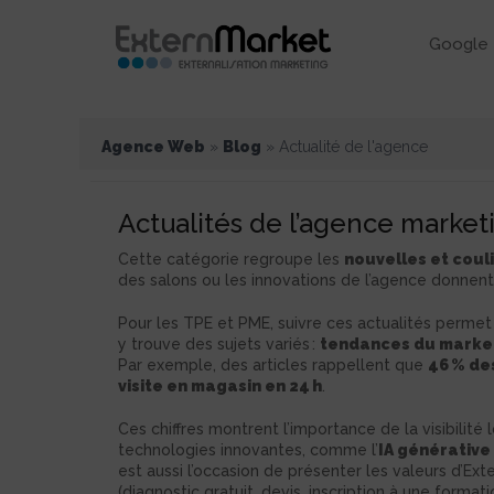
Google 
Agence Web
»
Blog
»
Actualité de l'agence
Actualités de l’agence marketi
Cette catégorie regroupe les
nouvelles et coul
des salons ou les innovations de l’agence donnent
Pour les TPE et PME, suivre ces actualités perme
y trouve des sujets variés :
tendances du market
Par exemple, des articles rappellent que
46 % de
visite en magasin en 24 h
.
Ces chiffres montrent l’importance de la visibilité
technologies innovantes, comme l’
IA générative
est aussi l’occasion de présenter les valeurs d’Exte
(diagnostic gratuit, devis, inscription à une forma