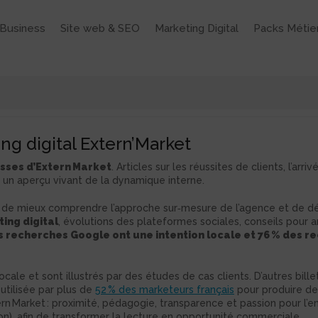
Business
Site web & SEO
Marketing Digital
Packs Métie
ng digital Extern’Market
isses d’Extern Market
. Articles sur les réussites de clients, l’ar
 un aperçu vivant de la dynamique interne.
t de mieux comprendre l’approche sur‑mesure de l’agence et de dé
ing digital
, évolutions des plateformes sociales, conseils pour 
s recherches Google ont une intention locale et 76 % des r
 locale et sont illustrés par des études de cas clients. D’autres bi
utilisée par plus de
52 % des marketeurs français
pour produire de
rn Market : proximité, pédagogie, transparence et passion pour l’ent
tion), afin de transformer la lecture en opportunité commerciale.