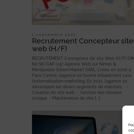
1 septembre 2021
Recrutement Concepteur site
web (H/F)
RECRUTEMENT Concepteur de site Web (H/F) Off
N0 SK-CAP-247 Agence Web sur Nimes &
Montpellier Extern’Market SARL Créée en 2006 à
Paris Centre, l’agence se tourne initialement vers
l’externalisation marketing. En 2021, l’agence se
développe sur divers segments de marchés : -
Création de site web - Gestion des réseaux
sociaux - Maintenance de site [...]
Pou
coo