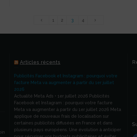
1
2
3
4
Articles récents
R
Publicités Facebook et Instagram : pourquoi votre
facture Meta va augmenter à partir du 1er juillet
2026
Actualité Meta Ads • 1er juillet 2026 Publicités
Facebook et Instagram : pourquoi votre facture
Meta va augmenter à partir du 1er juillet 2026 Meta
applique de nouveaux frais de localisation sur
certaines publicités diffusées en France et dans
S
plusieurs pays européens. Une évolution à anticiper
in
pour sécuriser vos budgets publicitaires et éviter