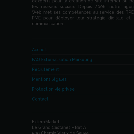
d’experts pour la création de site internet ou p
les réseaux sociaux. Depuis 2006, notre age
Web met ses compétences au service des TPE
PME pour déployer leur stratégie digitale et
communication.
Accueil
FAQ Externalisation Marketing
Recrutement
Mentions légales
Protection vie privée
Contact
Extern’Market
Le Grand Castanet – Bât A
500 Chemin Vieux de Sauve