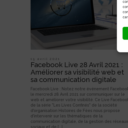
con
com
con
car
15 avril 2021
Facebook Live 28 Avril 2021 :
Améliorer sa visibilité web et
sa communication digitale
Facebook Live : Notez notre événement Faceboo
le mercredi 28 Avril 2021 sur communiquer sur le
web et améliorer votre visibilité. Ce Live Faceboo
de la série "Les Lives Confinés" de la société
d'organisation Histoires de Fées nous propose
d'intervenir sur les thématiques de la
communication digitale, de la gestion des réseaux
sociaux et de [...]