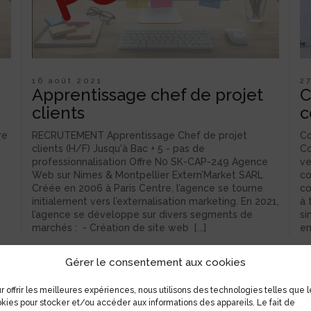
16 août 2021
2
Apprentissage chef de projet
C
clients
c
re
RECRUTEMENT Apprentissage Chef de projet
Co
clients (H/F) Jusqu'à Bac + 5 - pas de
Co
professionnalisation Offre N0 SK-CAP-249 Agence
ve
Web sur Nimes & Montpellier Extern’Market SARL
co
Créée en 2006 à Paris Centre, l’agence se tourne
co
initialement vers l’externalisation marketing. En 2021,
à 
l’agence se développe sur divers segments de
si
marchés : - Création de site web [...]
en
Gérer le consentement aux cookies
r offrir les meilleures expériences, nous utilisons des technologies telles que l
kies pour stocker et/ou accéder aux informations des appareils. Le fait de