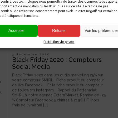
sentir à ces technologies nous permettra de traiter des données telles que le
portement de navigation ou les ID uniques sur ce site. Le fait de ne pas
sentir ou de retirer son consentement peut avoir un effet négatif sur certaines
actéristiques et fonctions.
Accepter
Refuser
Voir les préférence
Protection vie privée
3 décembre 2020
Black Friday 2020 : Compteurs
Social Media
Black Friday 2020 dans les outils marketing 25% sur
votre compteur SMIIRL Fiche produit du compteur
k
de like Facebook . Et la fiche produit du compteur
de followers Instagram. Rappel du Partenariat
k,
SMIIRL & notre agence Extern'Market. Remise de -25
% Compteur Facebook 5 chiffres à 219€ HT (hors
frais de livraison) [...]