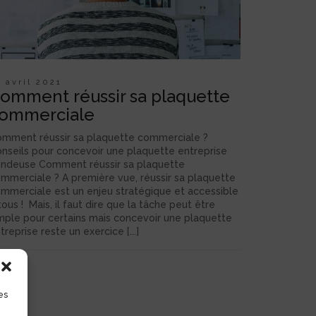
7 avril 2021
omment réussir sa plaquette
ommerciale
mment réussir sa plaquette commerciale ?
nseils pour concevoir une plaquette entreprise
ndeuse Comment réussir sa plaquette
mmerciale ? A première vue, réussir sa plaquette
mmerciale est un enjeu stratégique et accessible
tous ! Mais, il faut dire que la tâche peut être
mple pour certains mais concevoir une plaquette
treprise reste un exercice [...]
es