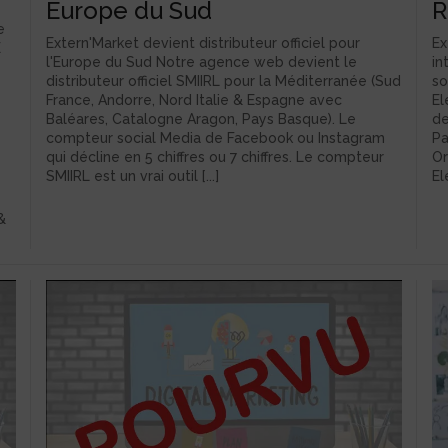
Europe du Sud
R
e
Extern'Market devient distributeur officiel pour
Ex
E
l'Europe du Sud Notre agence web devient le
in
distributeur officiel SMIIRL pour la Méditerranée (Sud
so
France, Andorre, Nord Italie & Espagne avec
El
Baléares, Catalogne Aragon, Pays Basque). Le
de
compteur social Media de Facebook ou Instagram
Pa
qui décline en 5 chiffres ou 7 chiffres. Le compteur
Or
SMIIRL est un vrai outil [...]
El
&