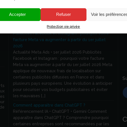
Accepter
Refuser
Voir les préférence
Articles récents
R
Protection vie privée
Publicités Facebook et Instagram : pourquoi votre
facture Meta va augmenter à partir du 1er juillet
2026
Actualité Meta Ads • 1er juillet 2026 Publicités
Facebook et Instagram : pourquoi votre facture
Meta va augmenter à partir du 1er juillet 2026 Meta
applique de nouveaux frais de localisation sur
certaines publicités diffusées en France et dans
S
plusieurs pays européens. Une évolution à anticiper
rts
pour sécuriser vos budgets publicitaires et éviter
aux
les mauvaises […]
ses
ur
Comment apparaître dans ChatGPT ?
de
Référencement IA • ChatGPT • Gemini Comment
C
apparaître dans ChatGPT ? Comprendre pourquoi
certaines entreprises sont recommandées par les