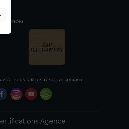
s
éférences
uivez-nous sur les réseaux sociaux
ertifications Agence