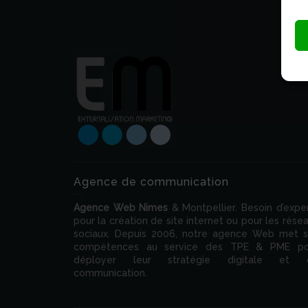
Agence de communication
Agence Web
Nimes
& Montpellier. Besoin d’expe
pour la création de site internet ou pour les rése
sociaux. Depuis 2006, notre agence Web met 
compétences au service des TPE & PME po
déployer leur stratégie digitale et 
communication.