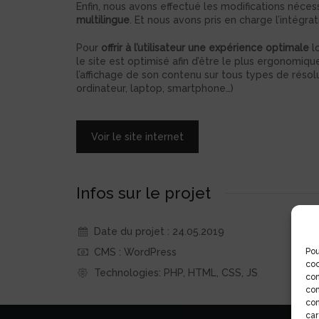
Enfin, nous avons effectué les modifications néces
multilingue
. Et nous avons pris en charge l’intégr
Pour
offrir à l’utilisateur une expérience optimale
lo
le site est optimisé afin d’être le plus ergonomiq
l’affichage de son contenu sur tous types de résol
ordinateur, laptop, smartphone…)
Voir le site internet
Infos sur le projet
Date du projet : 24.05.2019
Pou
CMS : WordPress
coo
Technologies: PHP, HTML, CSS, JS
con
com
con
car