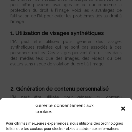
peut offrir plusieurs avantages en ce qui concerne la
protection du droit à l’image. Voici les 5 avantages de
l’utilisation de l’IA pour éviter les problèmes liés au droit à
l’image.
1. Utilisation de visages synthétiques
L’IA peut être utilisée pour générer des visages
synthétiques réalistes qui ne sont pas associés à des
personnes réelles. Ces visages peuvent être utilisés dans
des médias tels que des images, des vidéos ou des
avatars sans risque de violation du droit à l’imag
e.
2. Génération de contenu personnalisé
L’IA peut être utilisée pour générer du contenu
personnalisé, tel que des illustrations, des images ou des
Gérer le consentement aux
vidéos, en fonction de critères spécifiques fournis par
cookies
l’utilisateur. Cela peut réduire la dépendance à l’égard de
l’utilisation d’images ou de vidéos d’autres personnes et
Pour offrir les meilleures expériences, nous utilisons des technologies
éviter les problèmes de droit à l’image.
telles que les cookies pour stocker et/ou accéder aux informations