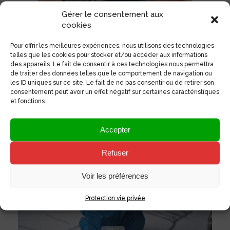
Gérer le consentement aux
cookies
Pour offrir les meilleures expériences, nous utilisons des technologies
telles que les cookies pour stocker et/ou accéder aux informations
____________________________
des appareils. Le fait de consentir à ces technologies nous permettra
de traiter des données telles que le comportement de navigation ou
CRÉATION DE SITE WEB POUR
les ID uniques sur ce site. Le fait de ne pas consentir ou de retirer son
DIGITALISER VOTRE COMMUNICATION
consentement peut avoir un effet négatif sur certaines caractéristiques
et fonctions.
Digitalisez votre communication avec la création d’un
site vitrine à partir de 59.95€ HT / mois*.
Accepter
Je demande un devis création de site web !
Refuser
Voir les préférences
Protection vie privée
Vous avez un projet ?
Cliquez ici