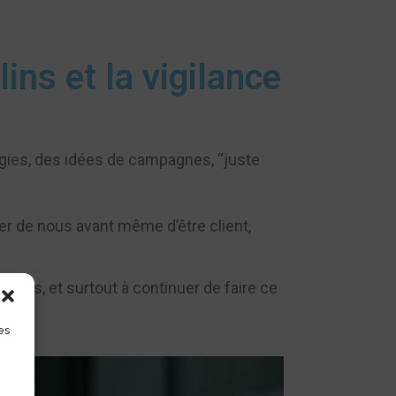
ins et la vigilance
égies, des idées de campagnes, “juste
rer de nous avant même d’être client,
 idées, et surtout à continuer de faire ce
es