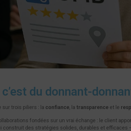
, c’est du donnant-donnan
ur trois piliers : la
confiance
, la
transparence
et le
res
laborations fondées sur un vrai échange : le client appor
i construit des stratégies solides, durables et efficaces