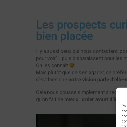
Les prospects curi
bien placée
Il y a aussi ceux qui nous contactent, 
pour voir”… puis disparaissent pour les m
On les connaît
Mais plutôt que de s’en agacer, on préfèr
c’est bien que
notre vision parle d’ell
Cela nous pousse simplement à redoubl
qu’on fait de mieux :
créer avant d’être 
Pou
coo
con
com
con