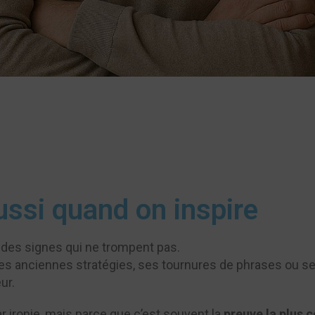
ussi quand on inspire
a des signes qui ne trompent pas.
es anciennes stratégies, ses tournures de phrases ou ses
ur.
ar ironie, mais parce que c’est souvent la
preuve la plus 