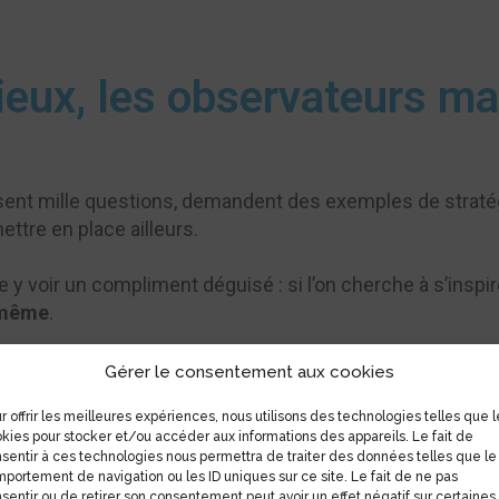
eux, les observateurs mal
posent mille questions, demandent des exemples de strat
ettre en place ailleurs.
e y voir un compliment déguisé : si l’on cherche à s’inspi
e-même
.
er de
vigilance
, à affiner nos propositions, à protéger nos
Gérer le consentement aux cookies
copiés
.
r offrir les meilleures expériences, nous utilisons des technologies telles que l
kies pour stocker et/ou accéder aux informations des appareils. Le fait de
sentir à ces technologies nous permettra de traiter des données telles que le
portement de navigation ou les ID uniques sur ce site. Le fait de ne pas
sentir ou de retirer son consentement peut avoir un effet négatif sur certaines