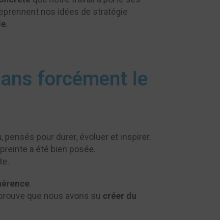
reprennent nos idées de stratégie
le
.
sans forcément le
s
, pensés pour durer, évoluer et inspirer.
preinte a été bien posée.
te.
ohérence
.
a prouve que nous avons su
créer du