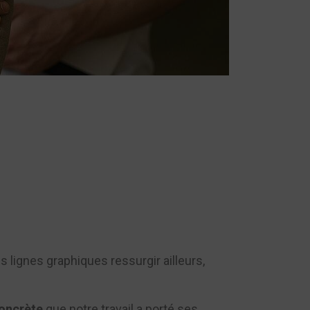
 lignes graphiques ressurgir ailleurs,
concrète
que notre travail a porté ses